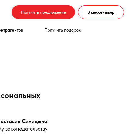
Получить предложение
В мессенджер
онтрагентов
Получить подарок
рсональных
астасия Синицына
му законодательству