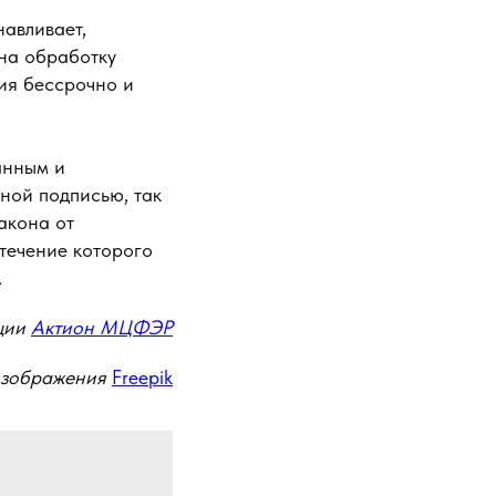
навливает,
 на обработку
ния бессрочно и
анным и
чной подписью, так
закона от
 течение которого
.
ции
Актион МЦФЭР
изображения
Freepik