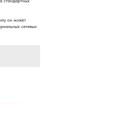
да стандартных
илу он может
ориальных сетевых