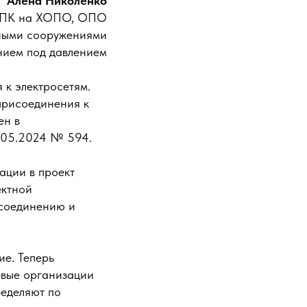
Алёна Николенко
ла ПК на ХОПО, ОПО
мными сооружениями
нием под давлением
 к электросетям.
присоединения к
ен в
6.05.2024 № 594.
ации в проект
ектной
исоединению и
ие. Теперь
евые организации
ределяют по