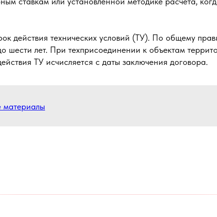
ным ставкам или установленной методике расчета, ког
рок действия технических условий (ТУ). По общему прав
 до шести лет. При техприсоединении к объектам террит
ействия ТУ исчисляется с даты заключения договора.
е материалы