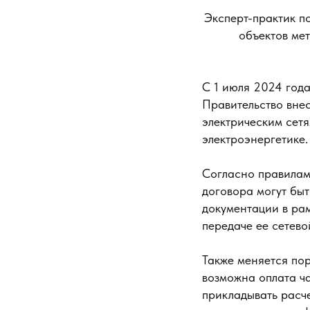
Эксперт-практик 
объектов ме
С 1 июля 2024 года
Правительство вне
электрическим сет
электроэнергетике
Согласно правилам 
договора могут быт
документации в ра
передаче ее сетево
Также меняется пор
возможна оплата ч
прикладывать расче