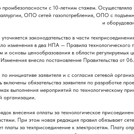
по промбезопасности с 10-летним стажем. Осуществля
таллургии, ОПО сетей газопотребления, ОПО с подъе
и оборудова
 уточняется законодательство в части техприсоединения
сло изменения в два НПА — Правила технологического 
ям и основы ценообразования в области регулируемых ц
. Изменения внесло постановление Правительства от 0
по инициативе заявителя и с согласия сетевой организ
ь включены обязательства заявителя по разработке про
мках выполнения мероприятий по технологическому пр
й организации.
ядок внесения оплаты за технологическое присоединен
астями. При этом новая редакция правил обязывает сет
т платы за техприсоединение к электросетям. Плату оп