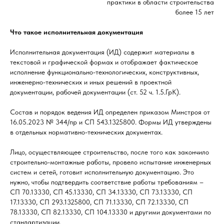
практики в области строительства
более 15 лет
Что такое исполнительная документация
Исполнительная документация (ИД) содержит материалы в
текстовой и графической формах и отображает фактическое
исполнение функционально-технологических, конструктивных,
инженерно-технических и иных решений в проектной
документации, рабочей документации (ст. 52 ч. 1.5.ГрК).
Состав и порядок ведения ИД определен приказом Минстроя от
16.05.2023 № 344/пр и СП 543.1325800. Формы ИД утверждены
в отдельных нормативно-технических документах.
Лицо, осуществляющее строительство, после того как закончило
строительно-монтажные работы, провело испытание инженерных
систем и сетей, готовит исполнительную документацию. Это
нужно, чтобы подтвердить соответствие работы требованиям –
СП 70.13330, СП 45.13330, СП 34.13330, СП 73.13330, СП
17.13330, СП 293.1325800, СП 71.13330, СП 72.13330, СП
78.13330, СП 82.13330, СП 104.13330 и другими документами по
стандартизации.