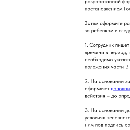
разработанной форм
постановлением Го
Затем оформите раб
за ребенком в сле
1. Сотрудник пише
времени в период, 
необходимо указать
положения части 3 
2. На основании за
оформляет
дополни
действия – до опре
3. На основании д
условиях неполного
ним под подпись с