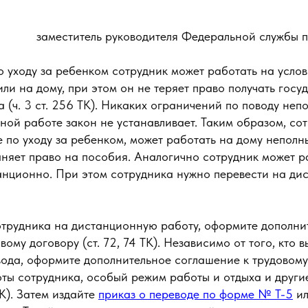
заместитель руководителя Федеральной службы п
о уходу за ребенком сотрудник может работать на усло
ли на дому, при этом он не теряет право получать госу
 (ч. 3 ст. 256 ТК). Никаких ограничений по поводу неп
ой работе закон не устанавливает. Таким образом, сот
е по уходу за ребенком, может работать на дому непол
аняет право на пособия. Аналогично сотрудник может р
анционно. При этом сотрудника нужно перевести на д
отрудника на дистанционную работу, оформите дополни
ому договору (ст. 72, 74 ТК). Независимо от того, кто в
ода, оформите дополнительное соглашение к трудовому 
оты сотрудника, особый режим работы и отдыха и други
ТК). Затем издайте
приказ о переводе по форме № Т-5
ил