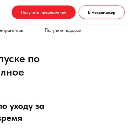
Получить предложение
В мессенджер
онтрагентов
Получить подарок
пуске по
олное
о уходу за
время