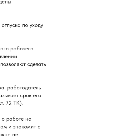
ждены
отпуска по уходу
ного рабочего
явлении
 позволяют сделать
ка, работодатель
азывает срок его
. 72 ТК).
 о работе на
ком и знакомит с
акон не