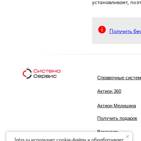
устанавливает, поэ
Получить бе
Справочные систе
Актион 360
Актион Медицина
Получить подарок
Вакансии
1glss.ru использует cookie-файлы и обрабатывает