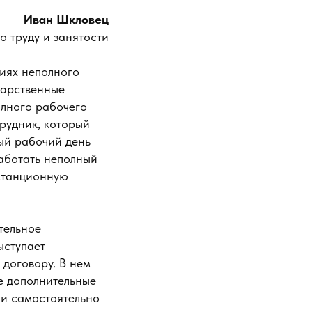
Иван Шкловец
о труду и занятости
виях неполного
дарственные
олного рабочего
рудник, который
ный рабочий день
аботать неполный
истанционную
тельное
ыступает
договору. В нем
е дополнительные
и самостоятельно