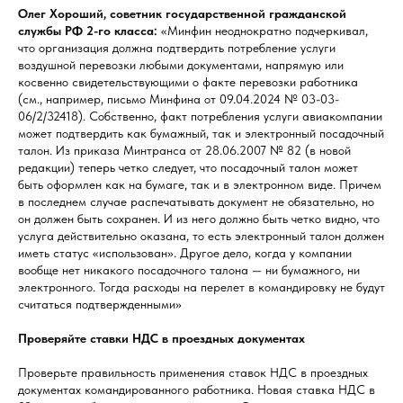
Олег Хороший, советник государственной гражданской
службы РФ 2-го класса:
«Минфин неоднократно подчеркивал,
что организация должна подтвердить потребление услуги
воздушной перевозки любыми документами, напрямую или
косвенно свидетельствующими о факте перевозки работника
(см., например, письмо Минфина от 09.04.2024 № 03-03-
06/2/32418). Собственно, факт потребления услуги авиакомпании
может подтвердить как бумажный, так и электронный посадочный
талон. Из приказа Минтранса от 28.06.2007 № 82 (в новой
редакции) теперь четко следует, что посадочный талон может
быть оформлен как на бумаге, так и в электронном виде. Причем
в последнем случае распечатывать документ не обязательно, но
он должен быть сохранен. И из него должно быть четко видно, что
услуга действительно оказана, то есть электронный талон должен
иметь статус «использован». Другое дело, когда у компании
вообще нет никакого посадочного талона — ни бумажного, ни
электронного. Тогда расходы на перелет в командировку не будут
считаться подтвержденными»
Проверяйте ставки НДС в проездных документах
Проверьте правильность применения ставок НДС в проездных
документах командированного работника. Новая ставка НДС в