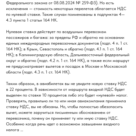
Федерального закона от 08.08.2024 № 259-ФЗ). Но есть
исключения — стоимость некоторых перелетов облагается НДС
по нулевой ставке. Такие случаи поименованы в подпунктах 4—
4.3 пункта 1 статьи 164 НК.
Нулевая ставка действует по воздушным перевозкам
пассажиров и багажа: за пределы РФ и обратно на основании
единых международных перевозочных документов (подп. 4 п. 1 ст.
164 НК); в Крым, Севастополь и обратно (подп. 4.1 п. 1 ст. 164
НК); в Калининградскую область, Дальневосточный федеральный
округ и обратно (подп. 4.2 п. 1 ст. 164 НК), а также если маршрут
не предусматривает вылетов и посадок в Москве и Московской
области (подп. 4.3 п. 1 ст. 164 НК).
Таким образом, в авиабилетах вы не увидите новую ставку НДС
в 22 процента. В зависимости от маршрута входной НДС будет
выделен по ставке 10 процентов либо это будет «нулевой» налог.
Проверять, правильно ли та или иная авиакомпания применила
ставку НДС, вы не обязаны. Но, чтобы полностью обезопасить
вычет, можете заручиться письменным обоснованием от
перевозчика, почему он применяет ту или иную ставку НДС.
Особенно когда речь идет о возможном завышении входного
налога ...