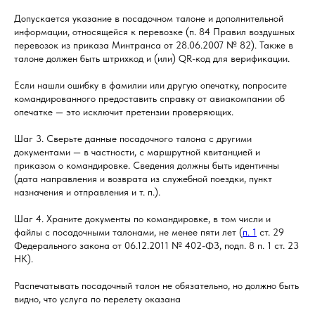
Допускается указание в посадочном талоне и дополнительной
информации, относящейся к перевозке (п. 84 Правил воздушных
перевозок из приказа Минтранса от 28.06.2007 № 82). Также в
талоне должен быть штрихкод и (или) QR-код для верификации.
Если нашли ошибку в фамилии или другую опечатку, попросите
командированного предоставить справку от авиакомпании об
опечатке — это исключит претензии проверяющих.
Шаг 3. Сверьте данные посадочного талона с другими
документами — в частности, с маршрутной квитанцией и
приказом о командировке. Сведения должны быть идентичны
(дата направления и возврата из служебной поездки, пункт
назначения и отправления и т. п.).
Шаг 4. Храните документы по командировке, в том числи и
файлы с посадочными талонами, не менее пяти лет (
п. 1
ст. 29
Федерального закона от 06.12.2011 № 402-ФЗ, подп. 8 п. 1 ст. 23
НК).
Распечатывать посадочный талон не обязательно, но должно быть
видно, что услуга по перелету оказана