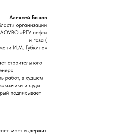
Алексей Быков
области организации
ФГАОУВО «РГУ нефти
и газа (
мени И.М. Губкина»
ист строительного
женера
ь работ, в худшем
заказчики и суды
торый подписывает
хнет, мост выдержит