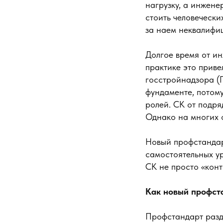
нагрузку, а инжене
стоить человечески
за наем неквалифи
Долгое время от и
практике это приве
госстройнадзора (Г
фундаменте, потому
ролей. СК от подря
Однако на многих о
Новый профстандар
самостоятельных у
СК не просто «конт
Как новый профста
Профстандарт разде