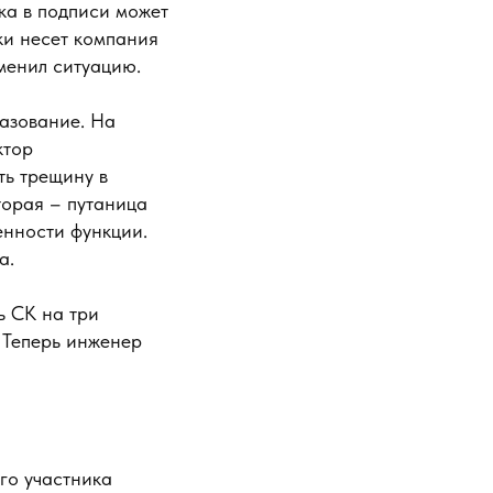
бка в подписи может
ски несет компания
менил ситуацию.
азование. На
ктор
ть трещину в
торая – путаница
енности функции.
а.
ь СК на три
 Теперь инженер
го участника