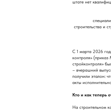
штате нет квалифи
специали
строительства и 
С 1 марта 2026 год
контроля» (приказ 
стройконтроля» был
– вчерашний выпуск
получили эталон: ч
акты исполнительн
Кто и как теперь 
На строительном ко