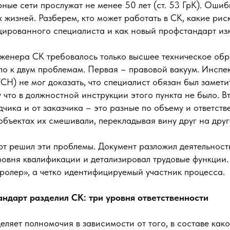
рные сети прослужат не менее 50 лет (ст. 53 ГрК). Оши
х жизней. Разберем, кто может работать в СК, какие ри
цированного специалиста и как новый профстандарт из
нженера СК требовалось только высшее техническое обр
ло к двум проблемам. Первая – правовой вакуум. Инспе
СН) не мог доказать, что специалист обязан был замети
 что в должностной инструкции этого пункта не было. В
дчика и от заказчика – это разные по объему и ответств
бъектах их смешивали, перекладывая вину друг на друг
т решил эти проблемы. Документ разложил деятельност
ровня квалификации и детализировал трудовые функции.
ролер», а четко идентифицируемый участник процесса.
ндарт разделил СК: три уровня ответственности
ляет полномочия в зависимости от того, в составе како