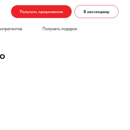
Получить предложение
В мессенджер
онтрагентов
Получить подарок
во