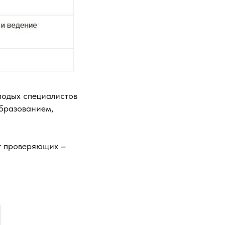
лодых специалистов
бразованием,
т проверяющих –