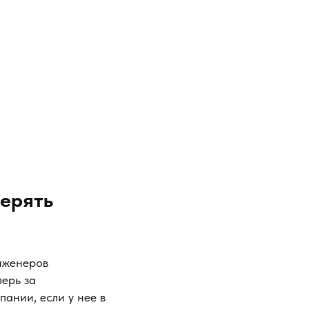
верять
нженеров
перь за
пании, если у нее в