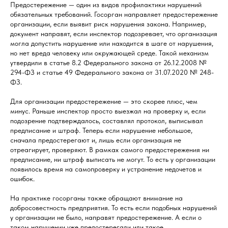
Предостережение — один из видов профилактики нарушений
обязательных требований. Госорган направляет предостережение
организации, если выявит риск нарушения закона. Например,
документ направят, если инспектор подозревает, что организация
могла допустить нарушение или находится в шаге от нарушения,
но нет вреда человеку или окружающей среде. Такой механизм
утвердили в статье 8.2 Федерального закона от 26.12.2008 №
294-ФЗ и статье 49 Федерального закона от 31.07.2020 № 248-
ФЗ.
Для организации предостережение — это скорее плюс, чем
минус. Раньше инспектор просто выезжал на проверку и, если
подозрение подтверждалось, составлял протокол, выписывал
предписание и штраф. Теперь если нарушение небольшое,
сначала предостерегают и, лишь если организация не
отреагирует, проверяют. В рамках самого предостережения ни
предписание, ни штраф выписать не могут. То есть у организации
появилось время на самопроверку и устранение недочетов и
ошибок.
На практике госорганы также обращают внимание на
добросовестность предприятия. То есть если подобных нарушений
у организации не было, направят предостережение. А если о
таком нарушении уже предостерегали или такое