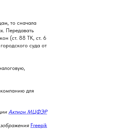
ам, то сначала
х. Передавать
н (ст. 88 ТК, ст. 6
городского суда от
налоговую,
 компанию для
ции
Актион МЦФЭР
изображения
Freepik