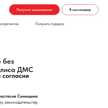
Получить предложение
В мессенджер
онтрагентов
Получить подарок
 без
полиса ДМС
 согласия
астасия Синицына
му законодательству