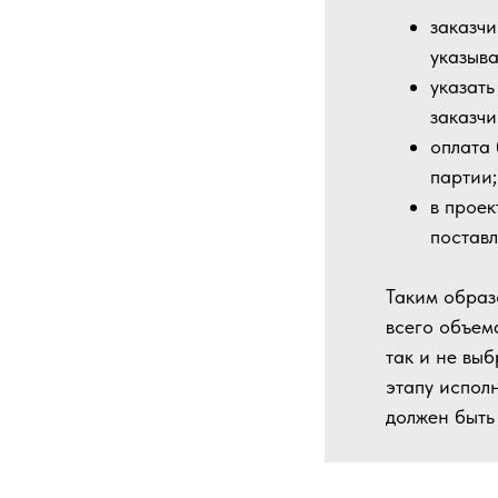
заказчи
указыва
указать
заказчи
оплата 
партии;
в проек
поставл
Таким образ
всего объем
так и не вы
этапу испол
должен быть