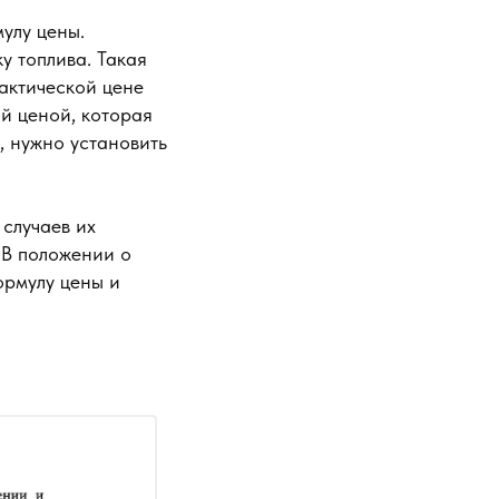
мулу цены.
у топлива. Такая
фактической цене
й ценой, которая
, нужно установить
случаев их
 В положении о
ормулу цены и