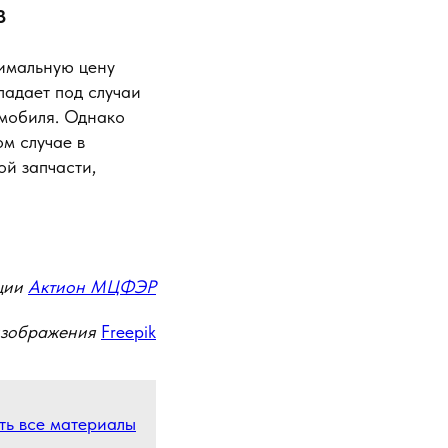
З
симальную цену
падает под случаи
омобиля. Однако
ом случае в
й запчасти,
ции
Актион МЦФЭР
изображения
Freepik
ть все материалы