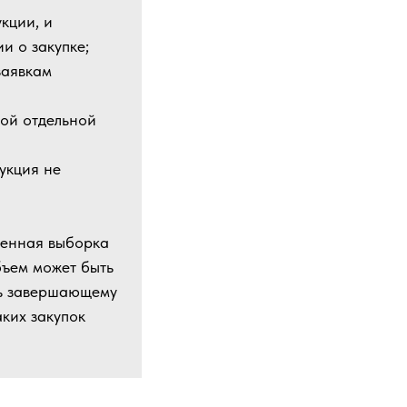
кции, и
и о закупке;
заявкам
дой отдельной
дукция не
пенная выборка
бъем может быть
ть завершающему
ких закупок