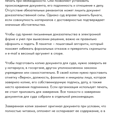
печать при необходимости. Они позволяют установить
происхождение документа, его подлинность и отношение к делу.
Отсутствие обязательных реквизитов может лишить документ
доказательственной силы. Однако суд вправе принять бумаги,
если совокупность материалов с достоверностью подтверждает
значимые обстоятельства.
Чтобы суд принял письменные доказательства в электронной
форме и учел при вынесении решения, важно их правильно
оформить и подать. В памятке – пошаговый алгоритм, который
поможет избежать формальных отказов и превратить скриншоты
и e-mail в весомый аргумент в споре.
Чтобы подготовить копию документа для суда, нужно заверить ее
у нотариуса, в госоргане, другом уполномоченном законом
учреждении или самостоятельно. В своей копии нужно проставить
отметку «Верно», должность, фамилию и инициалы лица, которое
заверило копию, его собственноручную подпись, дату, а также
место хранения подлинника. Если организация использует печать,
ее стоит приложить для заверения. Все тонкости о заверении
документов для суда собрали в отдельной рекомендации.
Заверенная копия заменит оригинал документа при условии, что
полностью читаема, оппонент не оспаривает ее содержание, а в