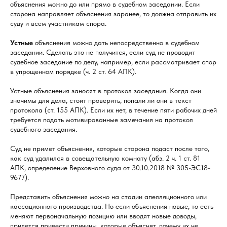
объяснения можно до или прямо в судебном заседании. Если
сторона направляет объяснения заранее, то должна отправить их
суду и всем участникам спора.
Устные
объяснения можно дать непосредственно в судебном
заседании. Сделать это не получится, если суд не проводит
судебное заседание по делу, например, если рассматривает спор
в упрощенном порядке (ч. 2 ст. 64 АПК).
Устные объяснения заносят в протокол заседания. Когда они
значимы для дела, стоит проверить, попали ли они в текст
протокола (ст. 155 АПК). Если их нет, в течение пяти рабочих дней
требуется подать мотивированные замечания на протокол
судебного заседания.
Суд не примет объяснения, которые сторона подаст после того,
как суд удалился в совещательную комнату (абз. 2 ч. 1 ст. 81
АПК, определение Верховного суда от 30.10.2018 № 305-ЭС18-
9677).
Представить объяснения можно на стадии апелляционного или
кассационного производства. Но если объяснения новые, то есть
меняют первоначальную позицию или вводят новые доводы,
придется привести причины, которые объяснят, почему их не