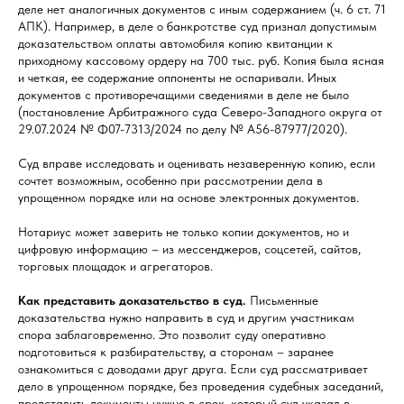
деле нет аналогичных документов с иным содержанием (ч. 6 ст. 71
АПК). Например, в деле о банкротстве суд признал допустимым
доказательством оплаты автомобиля копию квитанции к
приходному кассовому ордеру на 700 тыс. руб. Копия была ясная
и четкая, ее содержание оппоненты не оспаривали. Иных
документов с противоречащими сведениями в деле не было
(постановление Арбитражного суда Северо-Западного округа от
29.07.2024 № Ф07-7313/2024 по делу № А56-87977/2020).
Суд вправе исследовать и оценивать незаверенную копию, если
сочтет возможным, особенно при рассмотрении дела в
упрощенном порядке или на основе электронных документов.
Нотариус может заверить не только копии документов, но и
цифровую информацию – из мессенджеров, соцсетей, сайтов,
торговых площадок и агрегаторов.
Как представить доказательство в суд.
Письменные
доказательства нужно направить в суд и другим участникам
спора заблаговременно. Это позволит суду оперативно
подготовиться к разбирательству, а сторонам – заранее
ознакомиться с доводами друг друга. Если суд рассматривает
дело в упрощенном порядке, без проведения судебных заседаний,
представить документы нужно в срок, который суд указал в