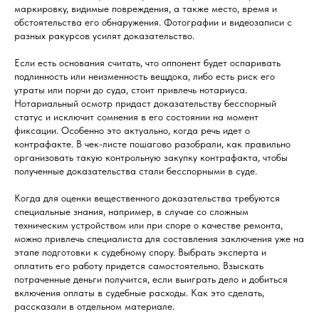
маркировку, видимые повреждения, а также место, время и
обстоятельства его обнаружения. Фотографии и видеозаписи с
разных ракурсов усилят доказательство.
Если есть основания считать, что оппонент будет оспаривать
подлинность или неизменность вещдока, либо есть риск его
утраты или порчи до суда, стоит привлечь нотариуса.
Нотариальный осмотр придаст доказательству бесспорный
статус и исключит сомнения в его состоянии на момент
фиксации. Особенно это актуально, когда речь идет о
контрафакте. В чек-листе пошагово разобрали, как правильно
организовать такую контрольную закупку контрафакта, чтобы
полученные доказательства стали бесспорными в суде.
Когда для оценки вещественного доказательства требуются
специальные знания, например, в случае со сложным
техническим устройством или при споре о качестве ремонта,
можно привлечь специалиста для составления заключения уже на
этапе подготовки к судебному спору. Выбрать эксперта и
оплатить его работу придется самостоятельно. Взыскать
потраченные деньги получится, если выиграть дело и добиться
включения оплаты в судебные расходы. Как это сделать,
рассказали в отдельном материале.