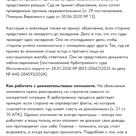
представили раньше. Суд не примет объяснения, если сочтет
приведенные причины неуважительными (п. 29 постановления
Пленума Верховного суда от 30.06.2020 № 13).
Кассация и апелляция также не примут объяснения, если сторона
представит их незадолго до заседания. Дело в том, что эти суды
проводят одно заседание. Они не откладывают дело, чтобы
стороны успели ознакомиться с позициями друг друга. Так, суд не
принял во внимание отзыв истца и третьего лица на
кассационную жалобу ответчика. Они не представили документы
заблаговременно (постановление Арбитражного суда
Московского округа от 28.01.2026 № Ф05-20667/2025 по делу
№ А40-284593/2024).
Как работать с доказательствами оппонента.
На объяснения
оппонента нужно реагировать, но стратегия зависит от
конкретной ситуации. В арбитражном процессе действует
принцип: если сторона не опровергает факты, на которые
ссылается оппонент, суд может счесть их доказанными (ч. 3.1 ст.
70 АПК). Однако молчание не всегда проигрыш – иногда оно
работает в вашу пользу, если оппонент не доказал свои доводы
или противоречит сам себе. Главное – понимать, когда стоит
возражать, а когда выгодно промолчать. Подробнее о том, как в