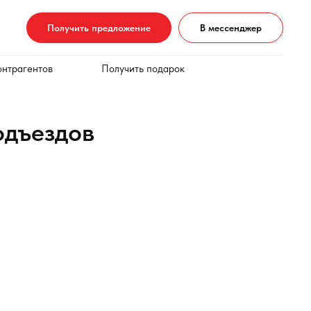
Получить предложение
В мессенджер
онтрагентов
Получить подарок
одъездов