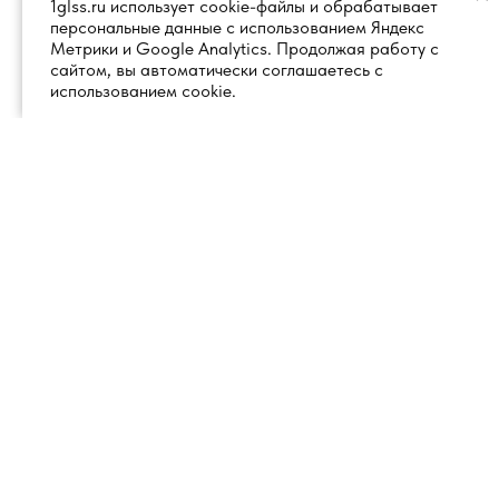
1glss.ru использует cookie-файлы и обрабатывает
персональные данные с использованием Яндекс
Метрики и Google Analytics. Продолжая работу с
сайтом, вы автоматически соглашаетесь с
использованием cookie.
+7 (495) 260 18 50
101000, город Москва, вн.тер.г.
муниципальный округ
info@1glss.ru
Красносельский, пер. Уланский, дом
22, стр. 1, помещение 1Н/6