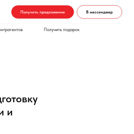
Получить предложение
В мессенджер
онтрагентов
Получить подарок
дготовку
и и