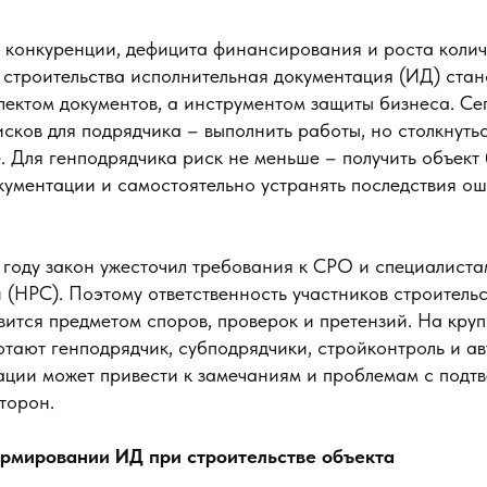
й конкуренции, дефицита финансирования и роста колич
 строительства исполнительная документация (ИД) стан
лектом документов, а инструментом защиты бизнеса. Се
сков для подрядчика – выполнить работы, но столкнутьс
. Для генподрядчика риск не меньше – получить объект
кументации и самостоятельно устранять последствия о
 году закон ужесточил требования к СРО и специалист
 (НРС). Поэтому ответственность участников строительс
ится предметом споров, проверок и претензий. На круп
тают генподрядчик, субподрядчики, стройконтроль и ав
ации может привести к замечаниям и проблемам с подт
торон.
ормировании ИД при строительстве объекта