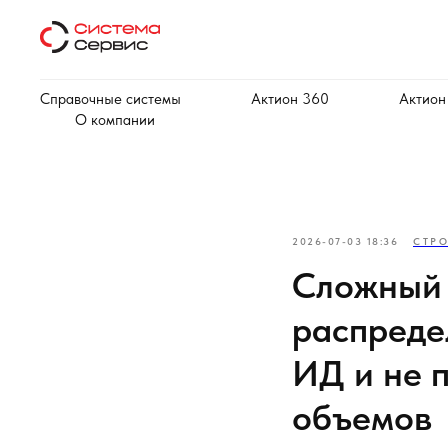
Справочные системы
Актион 360
Актион
О компании
2026-07-03 18:36
СТР
Сложный 
распреде
ИД и не 
объемов