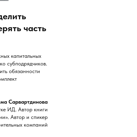
делить
ерять часть
жных капитальных
ько субподрядчиков.
лить обязанности
омплект
ма Сарвартдинова
тке ИД. Автор книги
ии». Автор и спикер
оительных компаний