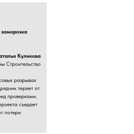
 заморозка
аталья Куликова
мы Строительство
ссовых разрывах
рядчик теряет от
ред проверками.
проекта съедает
от потери