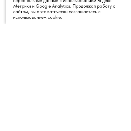
персональные данные с использованием Яндекс
Метрики и Google Analytics. Продолжая работу с
сайтом, вы автоматически соглашаетесь с
использованием cookie.
+7 (495) 260 18 50
101000, город Москва, вн.тер.г.
муниципальный округ
info@1glss.ru
Красносельский, пер. Уланский, дом
22, стр. 1, помещение 1Н/6