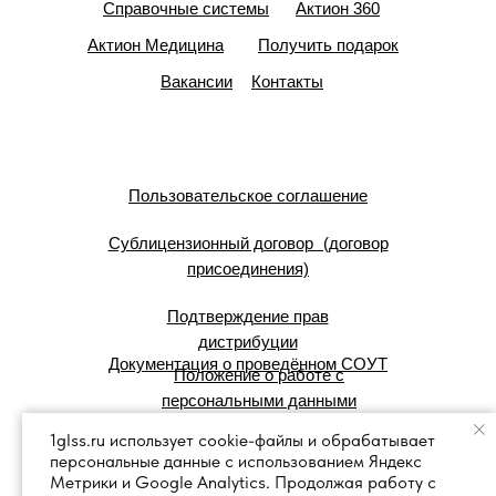
Справочные системы
Актион 360
Актион Медицина
Получить подарок
Вакансии
Контакты
Пользовательское соглашение
Сублицензионный договор (договор
присоединения)
Подтверждение прав
дистрибуции
Документация о проведённом СОУТ
Положение о работе с
персональными данными
1glss.ru использует cookie-файлы и обрабатывает
персональные данные с использованием Яндекс
© 2007 — 2025 г. Система Сервис:
Метрики и Google Analytics. Продолжая работу с
справочные правовые системы.