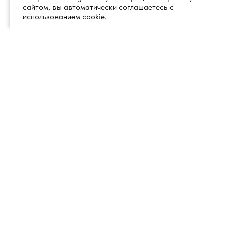
сайтом, вы автоматически соглашаетесь с
использованием cookie.
+7 (495) 260 18 50
101000, город Москва, вн.тер.г.
муниципальный округ
info@1glss.ru
Красносельский, пер. Уланский, дом
22, стр. 1, помещение 1Н/6