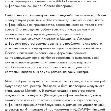
трансформация строительства и ЖКХ» Совета по развитию
цифровой экономики при Совете Федерации.
Сейчас нет систематизированных сведений о лифтовом хозяйстве
– отсутствуют реальные и объективные данные об изношенности
лифтов, объеме их производства, эффективности контроля в этой
сфере. Это затрудняет работу всех участников рынка – от
органов власти до производителей, потребителей и
застройщиков, отметил Константин Михайлик. Создание
цифрового реестра должно решить эту проблему. Также реестр
позволит повысить прозрачность отрасли лифтового хозяйства.
Доступ к систематизированной информации поможет
контролирующим органам более эффективно выполнять свои
функции, производителям – планировать производство и
техобслуживание, а пользователям – получать данные о
состоянии лифтов в их домах, разъяснил замминистра.
Минстрой рассматривает варианты платформы, на базе которой
будут создавать реестр. Это должна быть платформа модульного
типа, указал Михайлик. В рамках создания реестра также
предполагают внедрить QR-коды для лифтов, чтобы на QR-код
можно было навести телефон и узнать, кем и когда произведен
лифт, когда проходил техобслуживание, разъяснил управляющий
директор по ИT и цифровой трансформации «ДОМ.РФ» Николай