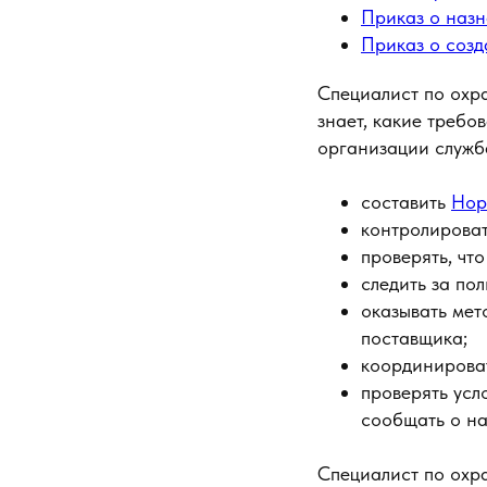
Приказ о назн
Приказ о соз
Специалист по охра
знает, какие требо
организации служб
составить
Нор
контролироват
проверять, чт
следить за по
оказывать мет
поставщика;
координироват
проверять усл
сообщать о на
Специалист по охра