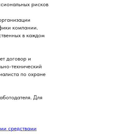
ссиональных рисков
 организации
ифики компании.
ственных в каждом
ет договор и
льно-технический
циалиста по охране
аботодателя. Для
ими средствами