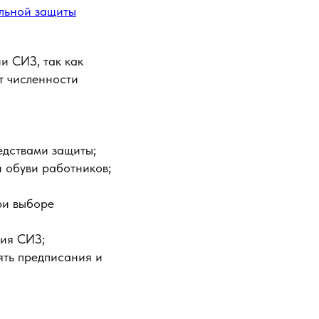
альной защиты
и СИЗ, так как
т численности
едствами защиты;
и обуви работников;
ри выборе
ния СИЗ;
ять предписания и