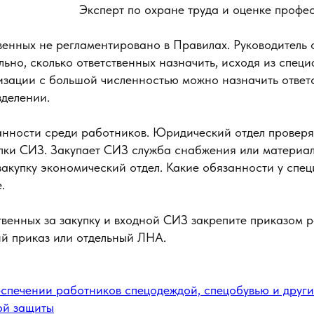
Эксперт по охране труда и оценке профе
венных не регламентировано в Правилах. Руководитель
ьно, сколько ответственных назначить, исходя из спец
изации с большой численностью можно назначить ответ
зделении.
анности среди работников. Юридический отдел проверя
упки СИЗ. Закупает СИЗ служба снабжения или материа
закупку экономический отдел. Какие обязанности у спе
.
венных за закупку и входной СИЗ закрепите приказом р
ий приказ или отдельный ЛНА.
спечении работников спецодеждой, спецобувью и друг
ой защиты