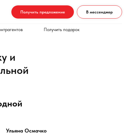
Получить предложение
В мессенджер
онтрагентов
Получить подарок
ку и
альной
ходной
Ульяна Осмачко