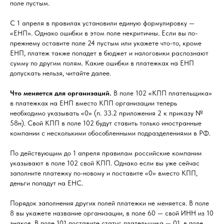
поле пустым.
С 1 апреля в правилах установили единую формулировку —
«ЕНП». Однако ошибки в этом поле некритичны. Если вы по-
прежнему оставите поле 24 пустым или укажете что-то, кроме
ЕНП, платеж также попадет в бюджет и налоговики распознают
сумму по другим полям. Какие ошибки в платежках на ЕНП
допускать нельзя, читайте далее.
Что меняется для организаций.
В поле 102 «КПП плательщика»
в платежках на ЕНП вместо КПП организации теперь
необходимо указывать «0» (п. 33.2 приложения 2 к приказу №
58н). Свой КПП в поле 102 будут ставить только иностранные
компании с несколькими обособленными подразделениями в РФ.
По действующим до 1 апреля правилам российские компании
указывают в поле 102 свой КПП. Однако если вы уже сейчас
заполните платежку по-новому и поставите «0» вместо КПП,
деньги попадут на ЕНС.
Порядок заполнения других полей платежки не меняется. В поле
8 вы укажете название организации, в поле 60 — свой ИНН из 10
знаков. В поле 101 поставите статус плательщика — 01, в поле