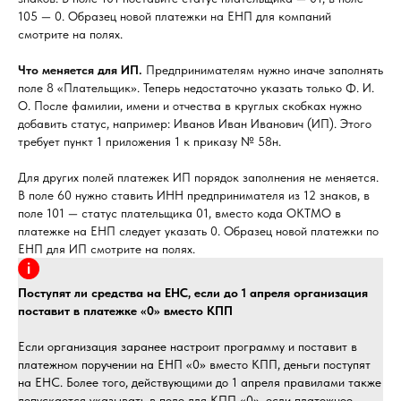
105 — 0. Образец новой платежки на ЕНП для компаний
смотрите на полях.
Что меняется для ИП.
Предпринимателям нужно иначе заполнять
поле 8 «Плательщик». Теперь недостаточно указать только Ф. И.
О. После фамилии, имени и отчества в круглых скобках нужно
добавить статус, например: Иванов Иван Иванович (ИП). Этого
требует пункт 1 приложения 1 к приказу № 58н.
Для других полей платежек ИП порядок заполнения не меняется.
В поле 60 нужно ставить ИНН предпринимателя из 12 знаков, в
поле 101 — статус плательщика 01, вместо кода ОКТМО в
платежке на ЕНП следует указать 0. Образец новой платежки по
ЕНП для ИП смотрите на полях.
Поступят ли средства на ЕНС, если до 1 апреля организация
поставит в платежке «0» вместо КПП
Если организация заранее настроит программу и поставит в
платежном поручении на ЕНП «0» вместо КПП, деньги поступят
на ЕНС. Более того, действующими до 1 апреля правилами также
допускается указывать в поле для КПП «0», если платежное