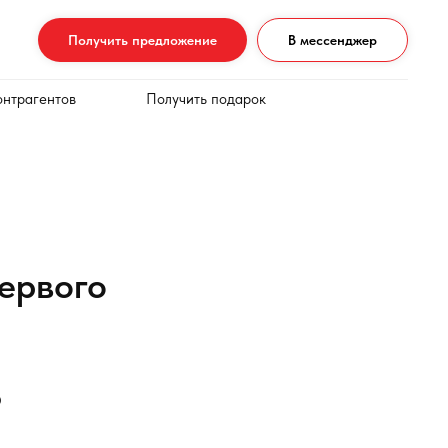
Получить предложение
В мессенджер
онтрагентов
Получить подарок
ервого
о