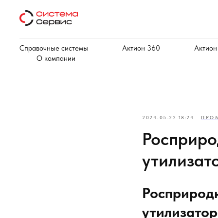
Справочные системы
Актион 360
Актион
О компании
2024-05-22 18:24
ПРО
Росприро
утилизат
Росприродн
утилизато