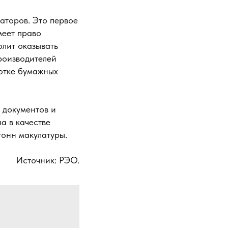
аторов. Это первое
меет право
олит оказывать
роизводителей
ботке бумажных
 документов и
а в качестве
тонн макулатуры.
Источник: РЭО.