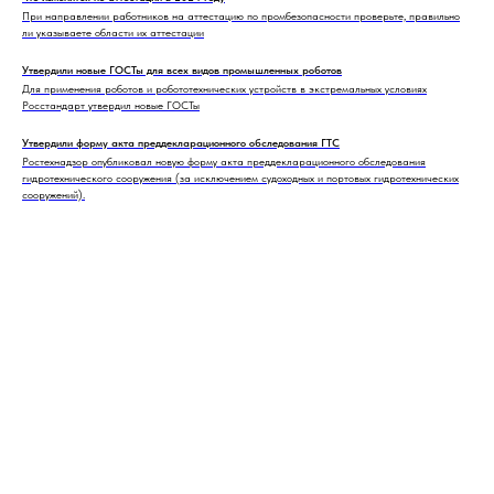
При направлении работников на аттестацию по промбезопасности проверьте, правильно
ли указываете области их аттестации
Утвердили новые ГОСТы для всех видов промышленных роботов
Для применения роботов и робототехнических устройств в экстремальных условиях
Росстандарт утвердил новые ГОСТы
Утвердили форму акта преддекларационного обследования ГТС
Ростехнадзор опубликовал новую форму акта преддекларационного обследования
гидротехнического сооружения (за исключением судоходных и портовых гидротехнических
сооружений).