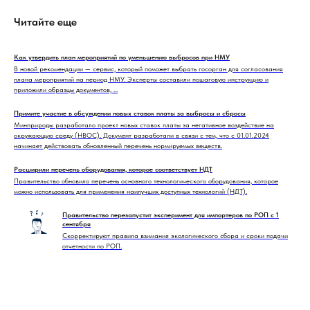
Читайте еще
Как утвердить план мероприятий по уменьшению выбросов при НМУ
В новой рекомендации — сервис, который поможет выбрать госорган для согласования
плана мероприятий на период НМУ. Эксперты составили пошаговую инструкцию и
приложили образцы документов, ...
Примите участие в обсуждении новых ставок платы за выбросы и сбросы
Минприроды разработало проект новых ставок платы за негативное воздействие на
окружающую среду (НВОС). Документ разработали в связи с тем, что с 01.01.2024
начинает действовать обновленный перечень нормируемых веществ.
Расширили перечень оборудования, которое соответствует НДТ
Правительство обновило перечень основного технологического оборудования, которое
можно использовать для применения наилучших доступных технологий (НДТ).
Правительство перезапустит эксперимент для импортеров по РОП с 1
сентября
Скорректируют правила взимания экологического сбора и сроки подачи
отчетности по РОП.