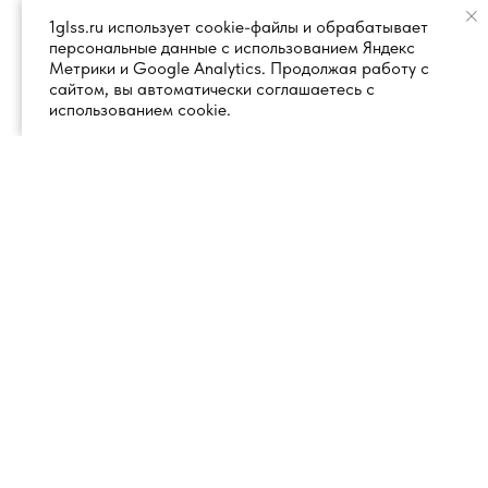
1glss.ru использует cookie-файлы и обрабатывает
персональные данные с использованием Яндекс
Метрики и Google Analytics. Продолжая работу с
сайтом, вы автоматически соглашаетесь с
использованием cookie.
+7 (495) 260 18 50
101000, город Москва, вн.тер.г.
муниципальный округ
info@1glss.ru
Красносельский, пер. Уланский, дом