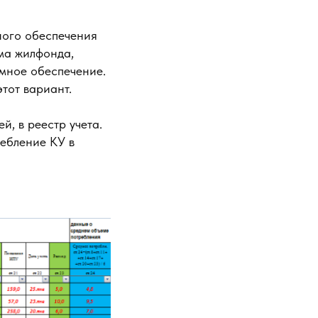
ного обеспечения
ема жилфонда,
ммное обеспечение.
этот вариант.
, в реестр учета.
ебление КУ в