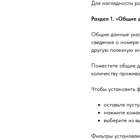
Для наглядности р
Раздел 1. «Общие 
Общие данные указа
сведения о номере
другую полезную и
Поместите общие да
количеству прожив
Чтобы установить фи
оставьте пуст
нажмите коман
выберите из в
Фильтры установлен