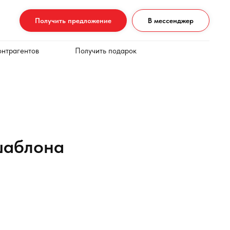
Получить предложение
В мессенджер
онтрагентов
Получить подарок
шаблона