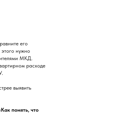
сравните его
 этого нужно
жителями МКД.
квартирном расходе
У.
стрее выявить
«
Как понять, что