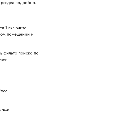
 раздел подробно.
ел 1 включите
ком помещении и
ь фильтр поиска по
ние.
xcel;
ками.