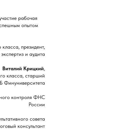
участие рабочая
 успешным опытом
 класса, президент,
экспертиз и аудита
Виталий Крицкий
,
-го класса, старший
Б Финуниверситета
ьного контроля ФНС
России
сультативного совета
оговый консультант