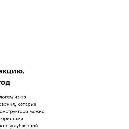
екцию.
год
логам из-за
ования, которые
конструктора можно
с юристами
жать углубленной