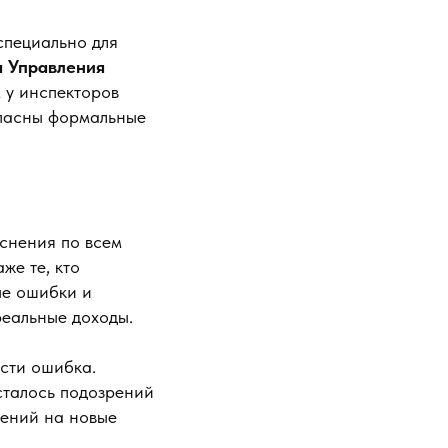
специально для
а Управления
м у инспекторов
 опасны формальные
снения по всем
же те, кто
ые ошибки и
реальные доходы.
ости ошибка.
сталось подозрений
нений на новые