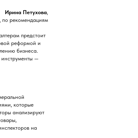
Ирина Петухова
,
Ц по рекомендациям
галтерам предстоит
овой реформой и
елению бизнеса.
и инструменты —
амеральной
иями, которые
екторы анализируют
товары,
 инспекторов на