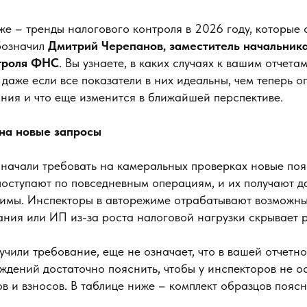
е – тренды налогового контроля в 2026 году, которые 
бозначил
Дмитрий Черепанов, заместитель начальник
троля ФНС
. Вы узнаете, в каких случаях к вашим отчета
 даже если все показатели в них идеальны, чем теперь
ния и что еще изменится в ближайшей перспективе.
 на новые запросы
начали требовать на камеральных проверках новые поя
оступают по повседневным операциям, и их получают да
имы. Инспекторы в авторежиме отрабатывают возможн
ания или ИП из-за роста налоговой нагрузки скрывает 
олучили требование, еще не означает, что в вашей отчетн
ждений достаточно пояснить, чтобы у инспекторов не о
в и взносов. В таблице ниже – комплект образцов пояс