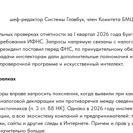
шеф-редактор Системы Главбух, член Комитета БМ
ьных проверках отчетности за I квартал 2026 года бух
 требования ИФНС. Запросы напрямую связаны с налог
Президент поставил перед ФНС, по принудительному об
задачи инспекторам дали дополнительные полномочия 
 проверочной программе и искусственный интеллект.
ралках
оры вправе запросить пояснения, когда выявили при к
 налоговой декларации или противоречия между сведен
 источников (п. 3 ст. 88 НК). Однако в 2026 году инсп
ции, а всю экосистему компаний и предпринимателей: 
жи, сайты и другие следы в Интернете. Причем и прав у
начительно больше.