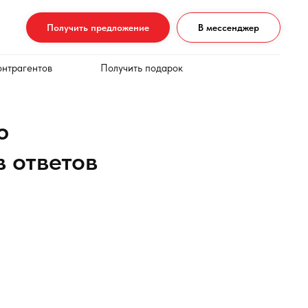
Получить предложение
В мессенджер
онтрагентов
Получить подарок
ю
 ответов