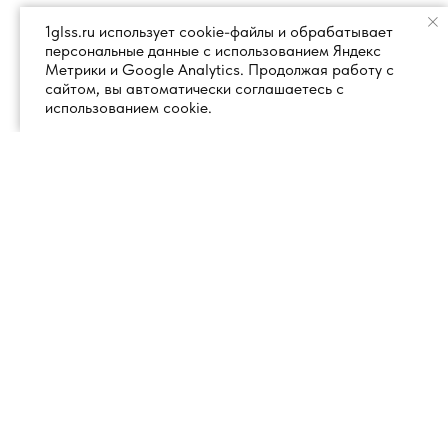
1glss.ru использует cookie-файлы и обрабатывает
персональные данные с использованием Яндекс
Метрики и Google Analytics. Продолжая работу с
сайтом, вы автоматически соглашаетесь с
использованием cookie.
+7 (495) 260 18 50
101000, город Москва, вн.тер.г.
муниципальный округ
info@1glss.ru
Красносельский, пер. Уланский, дом