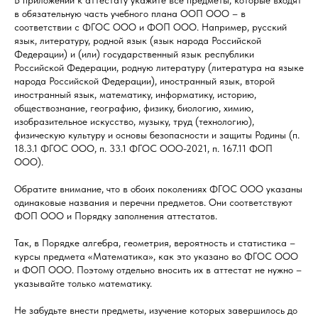
В приложении к аттестату укажите все предметы, которые входят
в обязательную часть учебного плана ООП ООО – в
соответствии с ФГОС ООО и ФОП ООО. Например, русский
язык, литературу, родной язык (язык народа Российской
Федерации) и (или) государственный язык республики
Российской Федерации, родную литературу (литература на языке
народа Российской Федерации), иностранный язык, второй
иностранный язык, математику, информатику, историю,
обществознание, географию, физику, биологию, химию,
изобразительное искусство, музыку, труд (технологию),
физическую культуру и основы безопасности и защиты Родины (п.
18.3.1 ФГОС ООО, п. 33.1 ФГОС ООО-2021, п. 167.11 ФОП
ООО).
Обратите внимание, что в обоих поколениях ФГОС ООО указаны
одинаковые названия и перечни предметов. Они соответствуют
ФОП ООО и Порядку заполнения аттестатов.
Так, в Порядке алгебра, геометрия, вероятность и статистика –
курсы предмета «Математика», как это указано во ФГОС ООО
и ФОП ООО. Поэтому отдельно вносить их в аттестат не нужно –
указывайте только математику.
Не забудьте внести предметы, изучение которых завершилось до