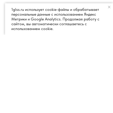
1glss.ru использует cookie-файлы и обрабатывает
персональные данные с использованием Яндекс
Метрики и Google Analytics. Продолжая работу с
сайтом, вы автоматически соглашаетесь с
использованием cookie.
+7 (495) 260 18 50
101000, город Москва, вн.тер.г.
муниципальный округ
info@1glss.ru
Красносельский, пер. Уланский, дом