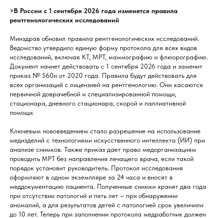
>В России с 1 сентября 2026 года изменятся правила
рентгенологических исследований
Минздрав обновил правила рентгенологических исследований.
Ведомство утвердило единую форму протокола для всех видов
исследований, включая КТ, МРТ, маммографию и флюорографию.
Документ начнет действовать с 1 сентября 2026 года и заменит
приказ № 560н от 2020 года. Правила будут действовать для
всех организаций с лицензией на рентгенологию. Они касаются
первичной доврачебной и специализированной помощи,
стационара, дневного стационара, скорой и паллиативной
помощи.
Ключевым нововведением стало разрешение на использование
медизделий с технологиями искусственного интеллекта (ИИ) при
анализе снимков. Также приказ дает право медорганизациям
проводить МРТ без направления лечащего врача, если такой
порядок установит руководитель. Протокол исследования
оформляют в одном экземпляре за 24 часа и вносят в
меддокументацию пациента. Полученные снимки хранят два года
при отсутствии патологий и пять лет – при обнаружении
аномалий, а для результатов детей с патологией срок увеличили
до 10 лет. Теперь при заполнении протокола медработник должен