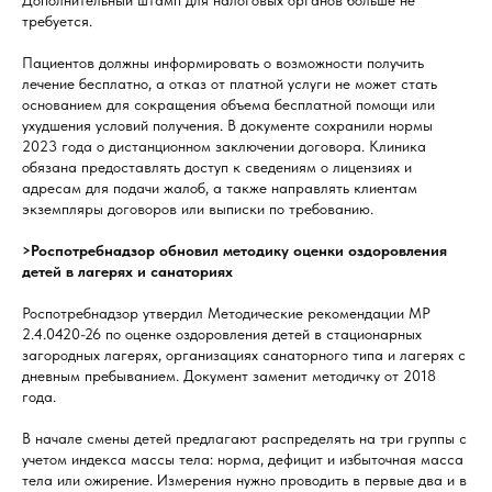
Дополнительный штамп для налоговых органов больше не
требуется.
Пациентов должны информировать о возможности получить
лечение бесплатно, а отказ от платной услуги не может стать
основанием для сокращения объема бесплатной помощи или
ухудшения условий получения. В документе сохранили нормы
2023 года о дистанционном заключении договора. Клиника
обязана предоставлять доступ к сведениям о лицензиях и
адресам для подачи жалоб, а также направлять клиентам
экземпляры договоров или выписки по требованию.
>Роспотребнадзор обновил методику оценки оздоровления
детей в лагерях и санаториях
Роспотребнадзор утвердил Методические рекомендации МР
2.4.0420-26 по оценке оздоровления детей в стационарных
загородных лагерях, организациях санаторного типа и лагерях с
дневным пребыванием. Документ заменит методичку от 2018
года.
В начале смены детей предлагают распределять на три группы с
учетом индекса массы тела: норма, дефицит и избыточная масса
тела или ожирение. Измерения нужно проводить в первые два и в