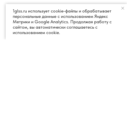
1glss.ru использует cookie-файлы и обрабатывает
персональные данные с использованием Яндекс
Метрики и Google Analytics. Продолжая работу с
сайтом, вы автоматически соглашаетесь с
использованием cookie.
+7 (495) 260 18 50
101000, город Москва, вн.тер.г.
муниципальный округ
info@1glss.ru
Красносельский, пер. Уланский, дом