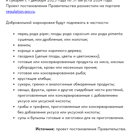
и сухарей с 1 декабря 2023 года по 31 августа 2024 года.
Проект постановления Правительства разместили на портале
regulation.gov.ru
.
Добровольной маркировке будут подлежать в частности:
перец рода piper; плоды рода capsicum или рода pimenta
сушеные, или дробленые, или молотые;
ваниль;
корица и цветки коричного дерева;
гвоздика (целые плоды, цветы и цветоножки);
готовые или консервированные продукты из мяса, мясных
субпродуктов, крови или насекомых прочие;
готовая или консервированная рыба;
хрустящие хлебцы;
сухари, гренки и аналогичные обжаренные продукты;
овощи, фрукты, орехи и другие съедобные части растений,
приготовленные или консервированные с добавлением
уксуса или уксусной кислоты;
грибы и трюфели, приготовленные или консервированные
без добавления уксуса или уксусной кислоты;
супы и бульоны готовые и заготовки для их приготовления.
Источник:
проект постановления Правительства.