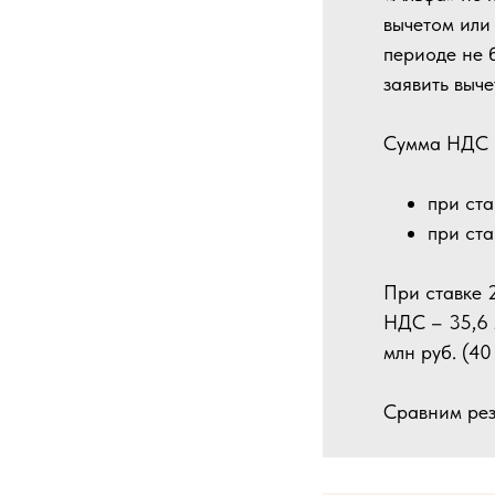
вычетом или
периоде не 
заявить выч
Сумма НДС к
при ста
при ста
При ставке 
НДС – 35,6 
млн руб. (40
Сравним рез