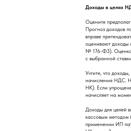
Доходы в целях Н
Оцените предполаг
Прогноз доходов по
вправе претендова
оценивают доходы и
№ 176-ФЗ). Оценка 
с выбранной ставк
Учтите, что доходы
начисления НДС. На
НК). Если упрощене
начисляет на момен
Доходы для целей 
кассовым методом 
применении ИП пат