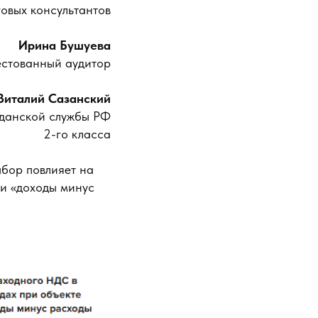
говых консультантов
Ирина Бушуева
естованный аудитор
Виталий Сазанский
жданской службы РФ
2-го класса
ыбор повлияет на
ли «доходы минус