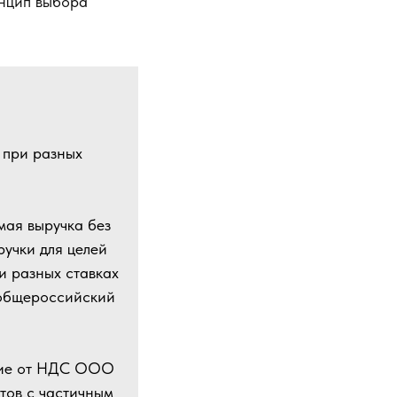
инцип выбора
 при разных
мая выручка без
ручки для целей
и разных ставках
 общероссийский
ение от НДС ООО
тов с частичным