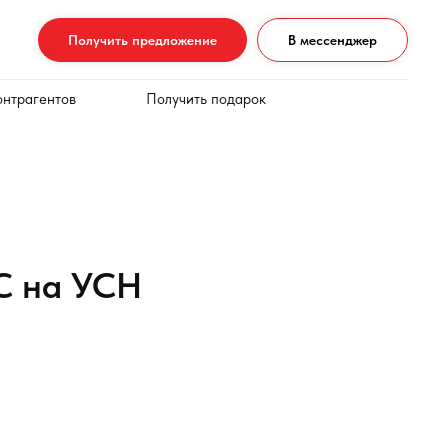
Получить предложение
В мессенджер
онтрагентов
Получить подарок
С на УСН