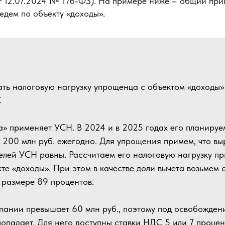
от 12.07.2024 № 176-ФЗ). На примере ниже – общий пр
ведем по объекту «доходы».
ать налоговую нагрузку упрощенца с объектом «доходы»
С
 применяет УСН. В 2024 и в 2025 годах его планируе
 200 млн руб. ежегодно. Для упрощения примем, что вы
елей УСН равны. Рассчитаем его налоговую нагрузку пр
те «доходы». При этом в качестве доли вычета возьмем
в размере 89 процентов.
пании превышает 60 млн руб., поэтому под освобожд
попадает. Для него доступны ставки НДС 5 или 7 процен