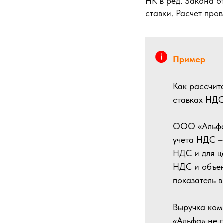
НК в ред. Закона 
ставки. Расчет про
Пример
Как рассчит
ставках НД
ООО «Альфа»
учета НДС –
НДС и для ц
НДС и объек
показатель 
Выручка ком
«Альфа» не 