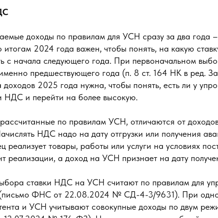
ДС
аемые доходы по правилам для УСН сразу за два года –
 итогам 2024 года важен, чтобы понять, на какую ста
ть с начала следующего года. При первоначальном выбо
менно предшествующего года (п. 8 ст. 164 НК в ред. За
доходов 2025 года нужна, чтобы понять, есть ли у упр
и НДС и перейти на более высокую.
, рассчитанные по правилам УСН, отличаются от доходов
числять НДС надо на дату отгрузки или получения аванс
ц реализует товары, работы или услуги на условиях пос
т реализации, а доход на УСН признает на дату получе
выбора ставки НДС на УСН считают по правилам для упр
(письмо ФНС от 22.08.2024 № СД-4-3/9631). При одн
ента и УСН учитывают совокупные доходы по двум режим