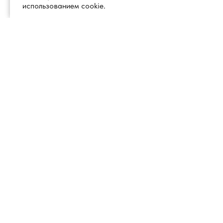
использованием cookie.
+7 (495) 260 18 50
101000, город Москва, вн.тер.г.
муниципальный округ
info@1glss.ru
Красносельский, пер. Уланский, дом
22, стр. 1, помещение 1Н/6
Справочные системы
Актион 360