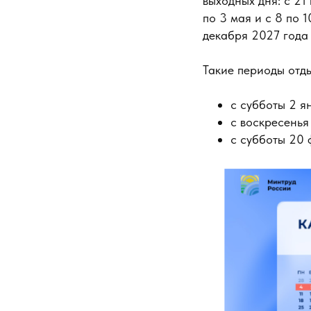
выходных дня: с 21 
по 3 мая и с 8 по 
декабря 2027 года 
Такие периоды отд
с субботы 2 я
с воскресенья
с субботы 20 