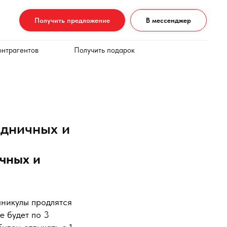
Получить предложение
В мессенджер
онтрагентов
Получить подарок
здничных и
чных и
аникулы продлятся
е будет по 3