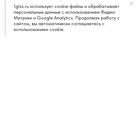
1glss.ru использует cookie-файлы и обрабатывает
персональные данные с использованием Яндекс
Метрики и Google Analytics. Продолжая работу с
сайтом, вы автоматически соглашаетесь с
использованием cookie.
+7 (495) 260 18 50
101000, город Москва, вн.тер.г.
муниципальный округ
info@1glss.ru
Красносельский, пер. Уланский, дом