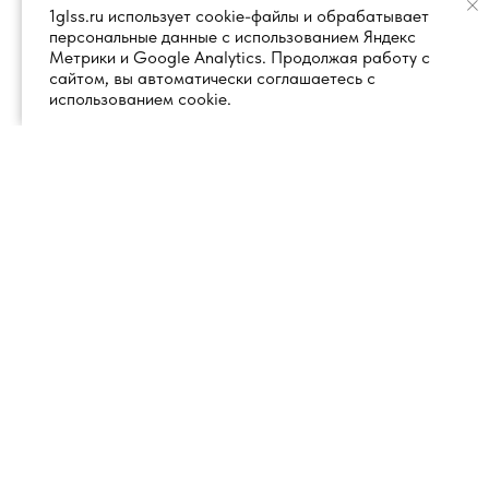
1glss.ru использует cookie-файлы и обрабатывает
персональные данные с использованием Яндекс
Метрики и Google Analytics. Продолжая работу с
сайтом, вы автоматически соглашаетесь с
использованием cookie.
+7 (495) 260 18 50
101000, город Москва, вн.тер.г.
муниципальный округ
info@1glss.ru
Красносельский, пер. Уланский, дом
22, стр. 1, помещение 1Н/6