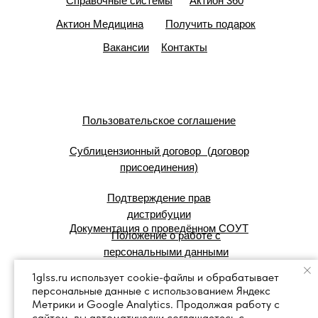
Справочные системы
Актион 360
Актион Медицина
Получить подарок
Вакансии
Контакты
Пользовательское соглашение
Сублицензионный договор (договор
присоединения)
Подтверждение прав
дистрибуции
Документация о проведённом СОУТ
Положение о работе с
персональными данными
1glss.ru использует cookie-файлы и обрабатывает
персональные данные с использованием Яндекс
© 2007 — 2025 г. Система Сервис:
Метрики и Google Analytics. Продолжая работу с
справочные правовые системы.
сайтом, вы автоматически соглашаетесь с