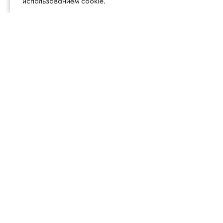
использованием cookie.
+7 (495) 260 18 50
101000, город Москва, вн.тер.г.
муниципальный округ
info@1glss.ru
Красносельский, пер. Уланский, дом
22, стр. 1, помещение 1Н/6
Справочные системы
Актион 360