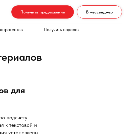
Получить предложение
В мессенджер
онтрагентов
Получить подарок
териалов
ов для
по подсчету
я к текстовой и
ния установлены