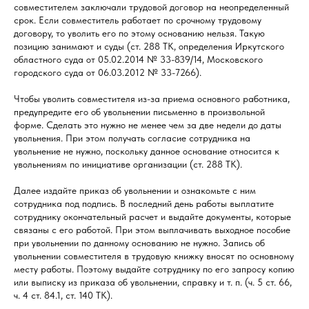
совместителем заключали трудовой договор на неопределенный
срок. Если совместитель работает по срочному трудовому
договору, то уволить его по этому основанию нельзя. Такую
позицию занимают и суды (ст. 288 ТК, определения Иркутского
областного суда от 05.02.2014 № 33-839/14, Московского
городского суда от 06.03.2012 № 33-7266).
Чтобы уволить совместителя из-за приема основного работника,
предупредите его об увольнении письменно в произвольной
форме. Сделать это нужно не менее чем за две недели до даты
увольнения. При этом получать согласие сотрудника на
увольнение не нужно, поскольку данное основание относится к
увольнениям по инициативе организации (ст. 288 ТК).
Далее издайте приказ об увольнении и ознакомьте с ним
сотрудника под подпись. В последний день работы выплатите
сотруднику окончательный расчет и выдайте документы, которые
связаны с его работой. При этом выплачивать выходное пособие
при увольнении по данному основанию не нужно. Запись об
увольнении совместителя в трудовую книжку вносят по основному
месту работы. Поэтому выдайте сотруднику по его запросу копию
или выписку из приказа об увольнении, справку и т. п. (ч. 5 ст. 66,
ч. 4 ст. 84.1, ст. 140 ТК).