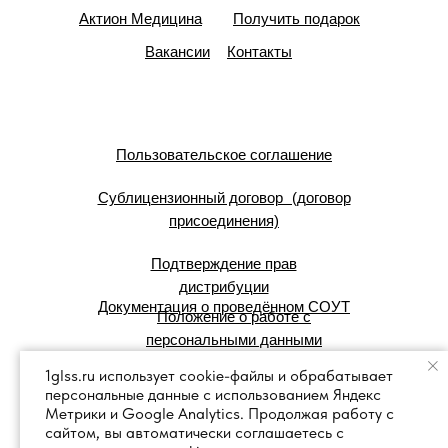
Актион Медицина
Получить подарок
Вакансии
Контакты
Пользовательское соглашение
Сублицензионный договор (договор
присоединения)
Подтверждение прав
дистрибуции
Документация о проведённом СОУТ
Положение о работе с
персональными данными
1glss.ru использует cookie-файлы и обрабатывает
персональные данные с использованием Яндекс
© 2007 — 2025 г. Система Сервис:
Метрики и Google Analytics. Продолжая работу с
справочные правовые системы.
сайтом, вы автоматически соглашаетесь с