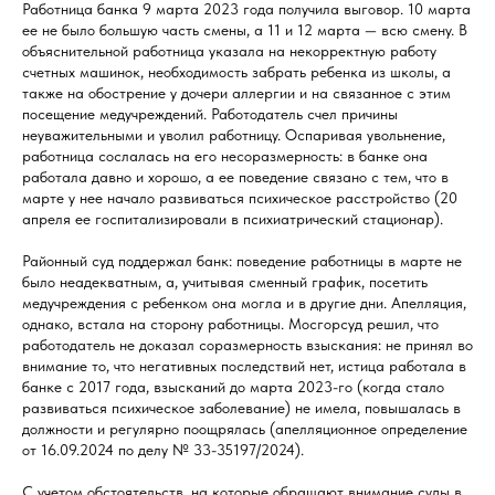
Работница банка 9 марта 2023 года получила выговор. 10 марта
ее не было большую часть смены, а 11 и 12 марта — всю смену. В
объяснительной работница указала на некорректную работу
счетных машинок, необходимость забрать ребенка из школы, а
также на обострение у дочери аллергии и на связанное с этим
посещение медучреждений. Работодатель счел причины
неуважительными и уволил работницу. Оспаривая увольнение,
работница сослалась на его несоразмерность: в банке она
работала давно и хорошо, а ее поведение связано с тем, что в
марте у нее начало развиваться психическое расстройство (20
апреля ее госпитализировали в психиатрический стационар).
Районный суд поддержал банк: поведение работницы в марте не
было неадекватным, а, учитывая сменный график, посетить
медучреждения с ребенком она могла и в другие дни. Апелляция,
однако, встала на сторону работницы. Мосгорсуд решил, что
работодатель не доказал соразмерность взыскания: не принял во
внимание то, что негативных последствий нет, истица работала в
банке с 2017 года, взысканий до марта 2023-го (когда стало
развиваться психическое заболевание) не имела, повышалась в
должности и регулярно поощрялась (апелляционное определение
от 16.09.2024 по делу № 33-35197/2024).
С учетом обстоятельств, на которые обращают внимание суды в