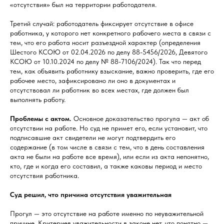
«отсутствия» был на территории работодателя.
Третий случай: работодатель фиксирует отсутствие в офисе
работника, у которого нет конкретного рабочего места в связи с
тем, что его работа носит разъездной характер (определения
Шестого КСОЮ от 02.04.2026 по делу 88-5456/2026, Девятого
КСОЮ от 10.10.2024 по делу № 88-7106/2024). Так что перед
тем, как объявить работнику взыскание, важно проверить, где его
рабочее место, зафиксировано ли оно в документах и
отсутствовал ли работник во всех местах, где должен был
выполнять работу.
Проблемы с актом.
Основное доказательство прогула — акт об
отсутствии на работе. Но суд не примет его, если установит, что
подписавшие акт свидетели не могут подтвердить его
содержание (в том числе в связи с тем, что в день составления
акта не были на работе все время), или если из акта непонятно,
кто, где и когда его составил, а также каковы период и место
отсутствия работника.
Суд решил, что причина отсутствия уважительная
Прогул — это отсутствие на работе именно по неуважительной
причине. Критериев уважительности в законе нет, что понятно —