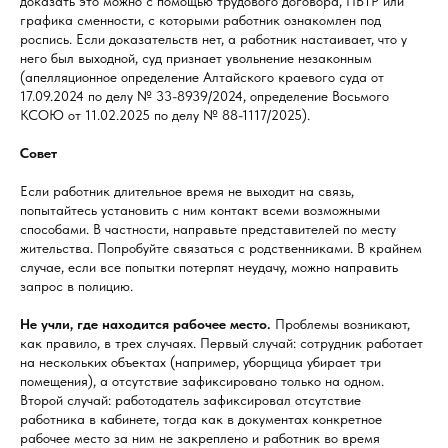
доказать это можно с помощью трудового договора, ПВТР или
графика сменности, с которыми работник ознакомлен под
роспись. Если доказательств нет, а работник настаивает, что у
него был выходной, суд признает увольнение незаконным
(апелляционное определение Алтайского краевого суда от
17.09.2024 по делу № 33-8939/2024, определение Восьмого
КСОЮ от 11.02.2025 по делу № 88-1117/2025).
Совет
Если работник длительное время не выходит на связь,
попытайтесь установить с ним контакт всеми возможными
способами. В частности, направьте представителей по месту
жительства. Попробуйте связаться с родственниками. В крайнем
случае, если все попытки потерпят неудачу, можно направить
запрос в полицию.
Не учли, где находится рабочее место.
Проблемы возникают,
как правило, в трех случаях. Первый случай: сотрудник работает
на нескольких объектах (например, уборщица убирает три
помещения), а отсутствие зафиксировано только на одном.
Второй случай: работодатель зафиксировал отсутствие
работника в кабинете, тогда как в документах конкретное
рабочее место за ним не закреплено и работник во время