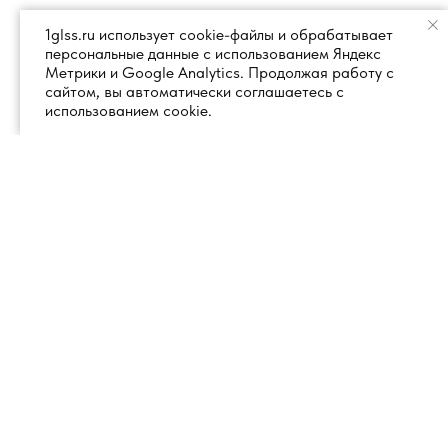
1glss.ru использует cookie-файлы и обрабатывает
персональные данные с использованием Яндекс
Метрики и Google Analytics. Продолжая работу с
сайтом, вы автоматически соглашаетесь с
использованием cookie.
+7 (495) 260 18 50
101000, город Москва, вн.тер.г.
муниципальный округ
info@1glss.ru
Красносельский, пер. Уланский, дом