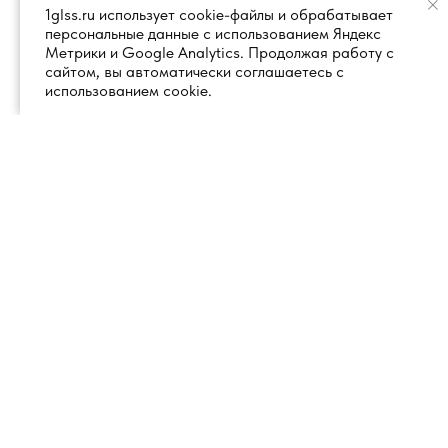
1glss.ru использует cookie-файлы и обрабатывает
персональные данные с использованием Яндекс
Метрики и Google Analytics. Продолжая работу с
сайтом, вы автоматически соглашаетесь с
использованием cookie.
+7 (495) 260 18 50
101000, город Москва, вн.тер.г.
муниципальный округ
info@1glss.ru
Красносельский, пер. Уланский, дом
22, стр. 1, помещение 1Н/6