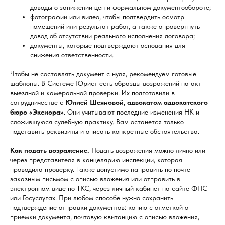
доводы о занижении цен и формальном документообороте;
фотографии или видео, чтобы подтвердить осмотр
помещений или результат работ, а также опровергнуть
довод об отсутствии реального исполнения договора;
документы, которые подтверждают основания для
снижения ответственности.
Чтобы не составлять документ с нуля, рекомендуем готовые
шаблоны. В Системе Юрист есть образцы возражений на акт
выездной и камеральной проверки. Их подготовили в
сотрудничестве с
Юлией Шеяновой, адвокатом адвокатского
бюро «Эксиора»
. Они учитывают последние изменения НК и
сложившуюся судебную практику. Вам останется только
подставить реквизиты и описать конкретные обстоятельства.
Как подать возражение.
Подать возражения можно лично или
через представителя в канцелярию инспекции, которая
проводила проверку. Также допустимо направить по почте
заказным письмом с описью вложения или отправить в
электронном виде по ТКС, через личный кабинет на сайте ФНС
или Госуслугах. При любом способе нужно сохранить
подтверждение отправки документов: копию с отметкой о
приемки документа, почтовую квитанцию с описью вложения,