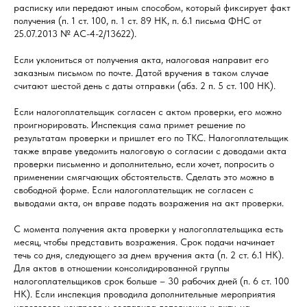
расписку или передают иным способом, который фиксирует факт
получения (п. 1 ст. 100, п. 1 ст. 89 НК, п. 6.1 письма ФНС от
25.07.2013 № АС-4-2/13622).
Если уклониться от получения акта, налоговая направит его
заказным письмом по почте. Датой вручения в таком случае
считают шестой день с даты отправки (абз. 2 п. 5 ст. 100 НК).
Если налогоплательщик согласен с актом проверки, его можно
проигнорировать. Инспекция сама примет решение по
результатам проверки и пришлет его по ТКС. Налогоплательщик
также вправе уведомить налоговую о согласии с доводами акта
проверки письменно и дополнительно, если хочет, попросить о
применении смягчающих обстоятельств. Сделать это можно в
свободной форме. Если налогоплательщик не согласен с
выводами акта, он вправе подать возражения на акт проверки.
С момента получения акта проверки у налогоплательщика есть
месяц, чтобы представить возражения. Срок подачи начинает
течь со дня, следующего за днем вручения акта (п. 2 ст. 6.1 НК).
Для актов в отношении консолидированной группы
налогоплательщиков срок больше – 30 рабочих дней (п. 6 ст. 100
НК). Если инспекция проводила дополнительные мероприятия