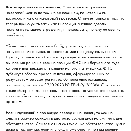
Как подготовиться к жалобе.
Жаловаться на решение
налоговой можно по тем же основаниям, по которым вы
возражали на акт налоговой проверки. Отличие только в том, что
теперь нужно учитывать, как инспекция оценила доводы
налогоплательщика в решении, и показывать, почему ее оценка
ошибочна.
Убедительнее всего в жалобе будут выглядеть ссылки на
нарушение материально-правовых или процессуальных норм.
При подготовке жалобы стоит проверять, не появились ли после
вынесения решения свежие позиции ФНС или Верховного суда,
которые подтверждают позицию налогоплательщика. ФНС
публикует обзоры правовых позиций, сформированных по
результатам рассмотрения жалоб налогоплательщиков,
например, письмо от 03.10.2023 № БВ-4-9/12603@. Ссылки на
такие обзоры в жалобе повышают шансы на удовлетворение, так
как они обязательны для применения нижестоящими налоговыми
органами.
Если нарушений в процедуре проверки не нашли, то можно
снизить размер санкции в два раза сославшись на смягчающие
обстоятельства. Ссылаться на смягчающие обстоятельства нужно
даже в том случае, если инспекция уже учла их при вынесении