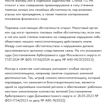
тексте жалобы или в отдельном ходатайстве. Статья 112 НК
относит к ним совершение правонарушения в силу стечения
тяжелых личных или семейных обстоятельств, под влиянием
угрозы или принуждения, а также тяжелое материальное
положение физического лица.
Перечень смягчающих обстоятельств открыт. Налоговый орган
или суд могут признать таковым любое обстоятельство, если оно
в той или иной степени повлияло на совершение нарушения либо
объективно мешало налогоплательщику действовать иначе.
Между смягчающим обстоятельством и нарушением должна
прослеживаться причинно-следственная связь. На это указывают
суды (постановление Арбитражного суда Московского округа от
17.07.2024 № Ф05-15156/2024 по делу № А40-142357/2023).
Иногда в качестве смягчающих учитывают особые заслуги
налогоплательщика, например занятие социально значимой
деятельностью. Так, штраф снизили налогоплательщику, который
подтвердил, что занимается благотворительностью, является
одной из крупнейших компаний региона и обеспечивает рабочими
местами значительное количество жителей (постановление
Арбитражного суда Дальневосточного округа от 26.05.2023 №
Ф03-1734/2023 по делу № А80-74/2022).