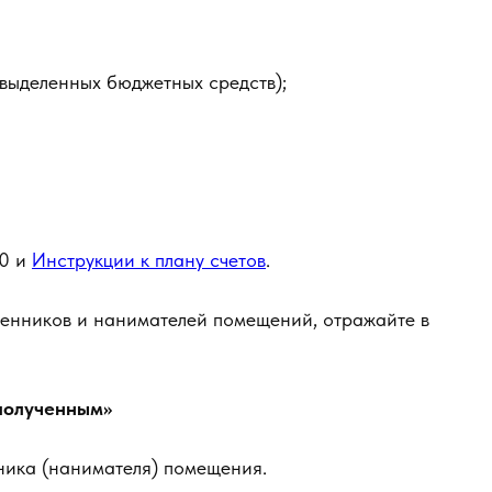
выделенных бюджетных средств);
0 и
Инструкции к плану счетов
.
венников и нанимателей помещений, отражайте в
 полученным»
ника (нанимателя) помещения.