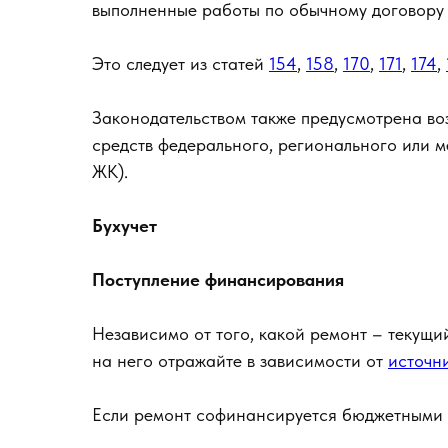
выполненные работы по обычному договору 
Это следует из статей
154
,
158
,
170
,
171
,
174
,
Законодательством также предусмотрена во
средств федерального, регионального или м
ЖК).
Бухучет
Поступление финансирования
Независимо от того, какой ремонт – текущий
на него отражайте в зависимости от
источн
Если ремонт софинансируется бюджетными с