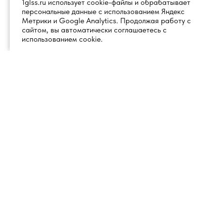
1glss.ru использует cookie-файлы и обрабатывает
персональные данные с использованием Яндекс
Метрики и Google Analytics. Продолжая работу с
сайтом, вы автоматически соглашаетесь с
использованием cookie.
+7 (495) 260 18 50
101000, город Москва, вн.тер.г.
муниципальный округ
info@1glss.ru
Красносельский, пер. Уланский, дом
22, стр. 1, помещение 1Н/6