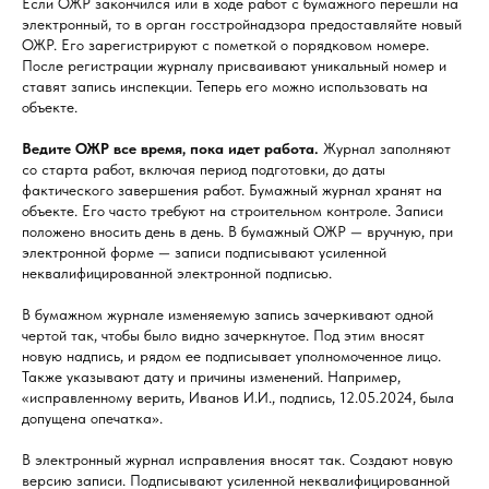
Если ОЖР закончился или в ходе работ с бумажного перешли на
электронный, то в орган госстройнадзора предоставляйте новый
ОЖР. Его зарегистрируют с пометкой о порядковом номере.
После регистрации журналу присваивают уникальный номер и
ставят запись инспекции. Теперь его можно использовать на
объекте.
Ведите ОЖР все время, пока идет работа.
Журнал заполняют
со старта работ, включая период подготовки, до даты
фактического завершения работ. Бумажный журнал хранят на
объекте. Его часто требуют на строительном контроле. Записи
положено вносить день в день. В бумажный ОЖР — вручную, при
электронной форме — записи подписывают усиленной
неквалифицированной электронной подписью.
В бумажном журнале изменяемую запись зачеркивают одной
чертой так, чтобы было видно зачеркнутое. Под этим вносят
новую надпись, и рядом ее подписывает уполномоченное лицо.
Также указывают дату и причины изменений. Например,
«исправленному верить, Иванов И.И., подпись, 12.05.2024, была
допущена опечатка».
В электронный журнал исправления вносят так. Создают новую
версию записи. Подписывают усиленной неквалифицированной