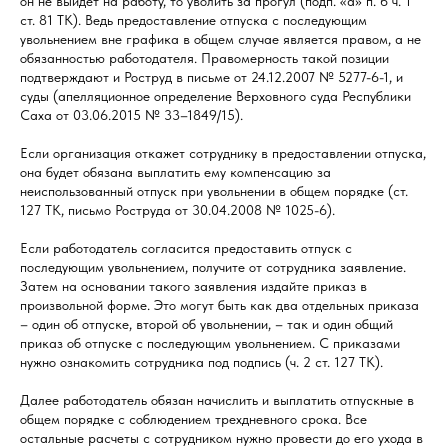
он не выйдет на работу, то уволить за прогул (подп. «а» п. 6 ч. 1
ст. 81 ТК). Ведь предоставление отпуска с последующим
увольнением вне графика в общем случае является правом, а не
обязанностью работодателя. Правомерность такой позиции
подтверждают и Роструд в письме от 24.12.2007 № 5277-6-1, и
суды (апелляционное определение Верховного суда Республики
Саха от 03.06.2015 № 33–1849/15).
Если организация откажет сотруднику в предоставлении отпуска,
она будет обязана выплатить ему компенсацию за
неиспользованный отпуск при увольнении в общем порядке (ст.
127 ТК, письмо Роструда от 30.04.2008 № 1025-6).
Если работодатель согласится предоставить отпуск с
последующим увольнением, получите от сотрудника заявление.
Затем на основании такого заявления издайте приказ в
произвольной форме. Это могут быть как два отдельных приказа
– один об отпуске, второй об увольнении, – так и один общий
приказ об отпуске с последующим увольнением. С приказами
нужно ознакомить сотрудника под подпись (ч. 2 ст. 127 ТК).
Далее работодатель обязан начислить и выплатить отпускные в
общем порядке с соблюдением трехдневного срока. Все
остальные расчеты с сотрудником нужно провести до его ухода в