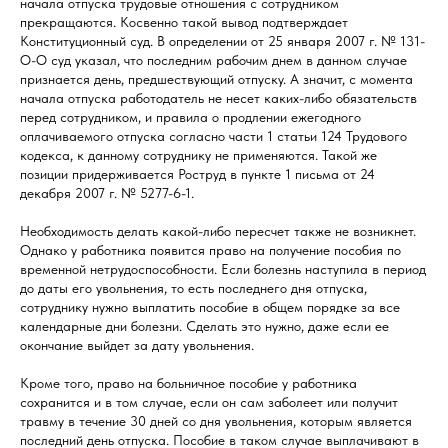
начала отпуска трудовые отношения с сотрудником
прекращаются. Косвенно такой вывод подтверждает
Конституционный суд. В определении от 25 января 2007 г. № 131-
О-О суд указал, что последним рабочим днем в данном случае
признается день, предшествующий отпуску. А значит, с момента
начала отпуска работодатель не несет каких-либо обязательств
перед сотрудником, и правила о продлении ежегодного
оплачиваемого отпуска согласно части 1 статьи 124 Трудового
кодекса, к данному сотруднику не применяются. Такой же
позиции придерживается Роструд в пункте 1 письма от 24
декабря 2007 г. № 5277-6-1.
Необходимость делать какой-либо пересчет также не возникнет.
Однако у работника появится право на получение пособия по
временной нетрудоспособности. Если болезнь наступила в период
до даты его увольнения, то есть последнего дня отпуска,
сотруднику нужно выплатить пособие в общем порядке за все
календарные дни болезни. Сделать это нужно, даже если ее
окончание выйдет за дату увольнения.
Кроме того, право на больничное пособие у работника
сохранится и в том случае, если он сам заболеет или получит
травму в течение 30 дней со дня увольнения, которым является
последний день отпуска. Пособие в таком случае выплачивают в