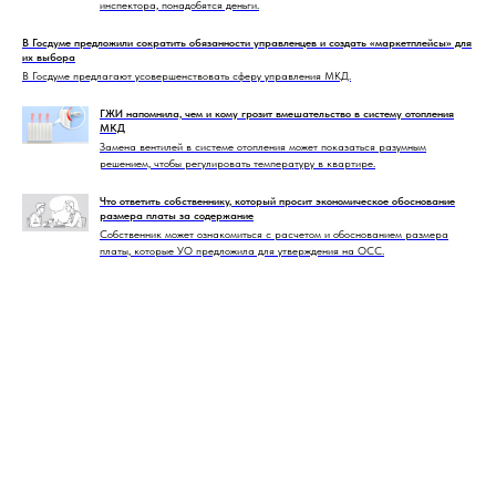
инспектора, понадобятся деньги.
В Госдуме предложили сократить обязанности управленцев и создать «маркетплейсы» для
их выбора
В Госдуме предлагают усовершенствовать сферу управления МКД.
ГЖИ напомнила, чем и кому грозит вмешательство в систему отопления
МКД
Замена вентилей в системе отопления может показаться разумным
решением, чтобы регулировать температуру в квартире.
Что ответить собственнику, который просит экономическое обоснование
размера платы за содержание
Собственник может ознакомиться с расчетом и обоснованием размера
платы, которые УО предложила для утверждения на ОСС.