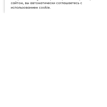
сайтом, вы автоматически соглашаетесь с
использованием cookie.
+7 (495) 260 18 50
101000, город Москва, вн.тер.г.
муниципальный округ
info@1glss.ru
Красносельский, пер. Уланский, дом
22, стр. 1, помещение 1Н/6