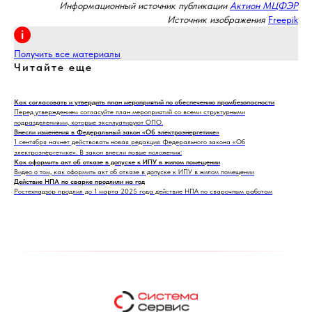
Информационный источник публикации
Актион МЦФЭР
Источник изображения
Freepik
Получить все материалы
Читайте еще
Как согласовать и утвердить план мероприятий по обеспечению промбезопасности
Перед утверждением согласуйте план мероприятий со всеми структурными
подразделениями, которые эксплуатируют ОПО.
Внесли изменения в Федеральный закон «Об электроэнергетике»
1 сентября начнет действовать новая редакция Федерального закона «Об
электроэнергетике». В закон внесли новые положения:
Как оформить акт об отказе в допуске к ИПУ в жилом помещении
Видео о том, как оформить акт об отказе в допуске к ИПУ в жилом помещении
Действие НПА по сварке продлили на год
Ростехнадзор продлил до 1 марта 2025 года действие НПА по сварочным работам