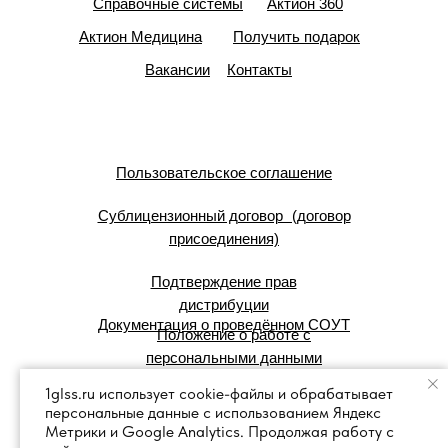
Справочные системы
Актион 360
Актион Медицина
Получить подарок
Вакансии
Контакты
Пользовательское соглашение
Сублицензионный договор (договор
присоединения)
Подтверждение прав
дистрибуции
Документация о проведённом СОУТ
Положение о работе с
персональными данными
1glss.ru использует cookie-файлы и обрабатывает
персональные данные с использованием Яндекс
© 2007 — 2025 г. Система Сервис:
Метрики и Google Analytics. Продолжая работу с
справочные правовые системы.